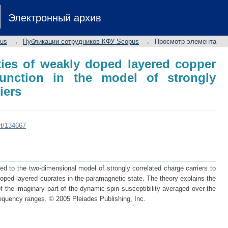
ties of weakly doped layered coppe
Электронный архив
of strongly correlated charge carriers
pus
→
Публикации сотрудников КФУ Scopus
→
Просмотр элемента
ies of weakly doped layered copper
function in the model of strongly
iers
et/134667
ed to the two-dimensional model of strongly correlated charge carriers to
doped layered cuprates in the paramagnetic state. The theory explains the
f the imaginary part of the dynamic spin susceptibility averaged over the
requency ranges. © 2005 Pleiades Publishing, Inc.