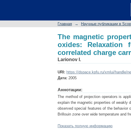
The magnetic proper
function in the model 
Главная
→
Научные публикации в Sco
The magnetic propert
oxides: Relaxation 
correlated charge carr
Larionov I.
URI:
https://dspace.kpfu.ru/xmlui/handle/n
Дата:
2005
Аннотации:
The method of projection operators is appli
explain the magnetic properties of weakly 
observed special features of the behavior o
Brillouin zone over wide temperature and f
Показать полную информацию