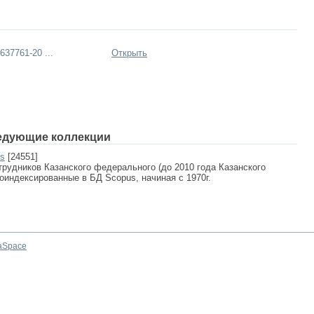
37761-20 ...
Открыть
едующие коллекции
us
[24551]
рудников Казанского федерального (до 2010 года Казанского
роиндексированные в БД Scopus, начиная с 1970г.
aSpace