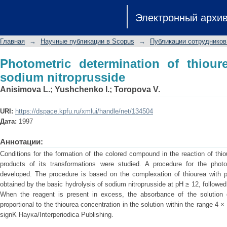
Photometric determination of thiourea 
Электронный архи
Главная
→
Научные публикации в Scopus
→
Публикации сотрудников
Photometric determination of thiour
sodium nitroprusside
Anisimova L.
;
Yushchenko I.
;
Toropova V.
URI:
https://dspace.kpfu.ru/xmlui/handle/net/134504
Дата:
1997
Аннотации:
Conditions for the formation of the colored compound in the reaction of thi
products of its transformations were studied. A procedure for the photo
developed. The procedure is based on the complexation of thiourea with pe
obtained by the basic hydrolysis of sodium nitroprusside at pH ≥ 12, followed 
When the reagent is present in excess, the absorbance of the solution 
proportional to the thiourea concentration in the solution within the range 4
signK Hayκa/Interperiodica Publishing.