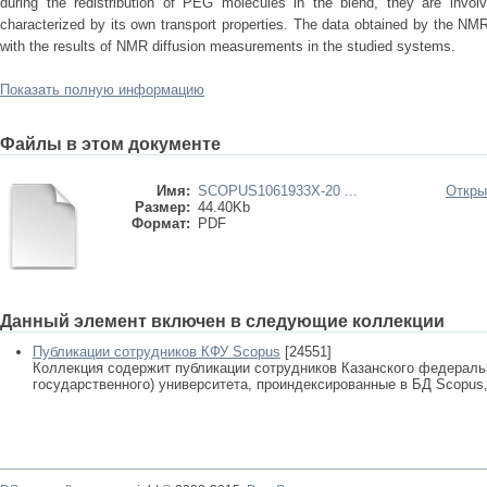
during the redistribution of PEG molecules in the blend, they are invo
characterized by its own transport properties. The data obtained by the NM
with the results of NMR diffusion measurements in the studied systems.
Показать полную информацию
Файлы в этом документе
Имя:
SCOPUS1061933X-20 ...
Откры
Размер:
44.40Kb
Формат:
PDF
Данный элемент включен в следующие коллекции
Публикации сотрудников КФУ Scopus
[24551]
Коллекция содержит публикации сотрудников Казанского федеральн
государственного) университета, проиндексированные в БД Scopus, 