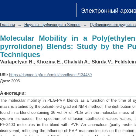
Molecular Mobility in a Poly(ethylene g
Электронный архи
by the Pulsed Gradient NMR Techniqu
Главная
→
Научные публикации в Scopus
→
Публикации сотрудников
Molecular Mobility in a Poly(ethylene
pyrrolidone) Blends: Study by the P
Techniques
Vartapetyan R.
;
Khozina E.
;
Chalykh A.
;
Skirda V.
;
Feldstein
URI:
https://dspace.kpfu.ru/xmlui/handle/net/134489
Дата:
2003
Аннотации:
The molecular mobility in PEG-PVP blends as a function of the time of 
mass is studied by the pulsed-field gradient NMR method. The distribution of
found in a blend containing 36 vol % of PEG with the molecular mass of 
system increases, the spectrum of diffusion coefficient values varies, th
PEG400 molecules in the blend with PVP. An anomalous (partly restrict
discovered, reflecting the influence of PVP macromolecules on the motion 