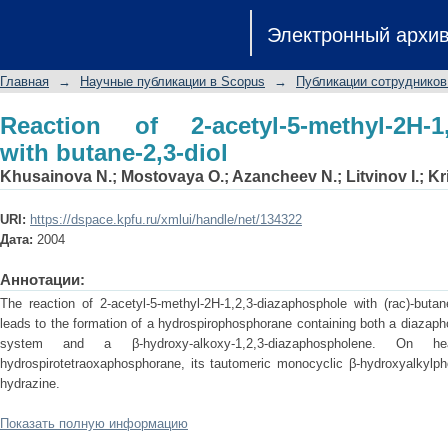
Reaction of 2-acetyl-5-methyl-2H-1,2,3
Электронный архи
Главная
→
Научные публикации в Scopus
→
Публикации сотрудников
Reaction of 2-acetyl-5-methyl-2H-1,
with butane-2,3-diol
Khusainova N.
;
Mostovaya O.
;
Azancheev N.
;
Litvinov I.
;
Kr
URI:
https://dspace.kpfu.ru/xmlui/handle/net/134322
Дата:
2004
Аннотации:
The reaction of 2-acetyl-5-methyl-2H-1,2,3-diazaphosphole with (rac)-buta
leads to the formation of a hydrospirophosphorane containing both a diazap
system and a β-hydroxy-alkoxy-1,2,3-diazaphospholene. On 
hydrospirotetraoxaphosphorane, its tautomeric monocyclic β-hydroxyalkylpho
hydrazine.
Показать полную информацию