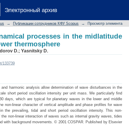
dynamical processes in the midlatitu
Электронный архив
pus
→
Публикации сотрудников КФУ Scopus
→
Просмотр элемента
namical processes in the midlatitude
ower thermosphere
dorov D.
;
Yasnitsky D.
et/133739
 and harmonic analysis allow determination of wave disturbances in the
le short period oscillation intensity per unit mass. We particularly find
30 days, which are typical for planetary waves in the lower and middle
e non-linear character of vertical amplitude and phase profiles for wave
 the prevailing, tidal and short period oscillation intensity. This non-
f the non-linear interaction of waves such as internal gravity waves, tides
nd with background movements. © 2001 COSPAR. Published by Elsevier