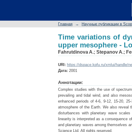
Time variations of 
Lower thermosphere
Главная
→
Научные публикации в Sco
Time variations of dy
upper mesophere - L
Fahrutdinova A.
;
Stepanov A.
;
Fe
URI:
https://dspace.kpfu.ru/xmlui/handle/n
Дата:
2001
Аннотации:
Complex studies with the use of spectrum
prevailing and tidal wind, and also mesosca
enhanced periods of 4-6, 9-12, 15-20, 25-
atmosphere of the Earth. We also reveal th
disturbances with planetary wave scales in
linearity is interpreted as a consequence o
and planetary waves among themselves a
Science Ltd. All rights reserved.