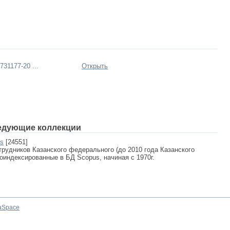
1177-20 ...
Открыть
едующие коллекции
us
[24551]
рудников Казанского федерального (до 2010 года Казанского
роиндексированные в БД Scopus, начиная с 1970г.
aSpace