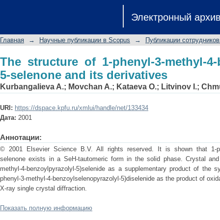
The structure of 1-phenyl-3-methyl-
Электронный архи
derivatives
Главная
→
Научные публикации в Scopus
→
Публикации сотрудников
The structure of 1-phenyl-3-methyl-4-
5-selenone and its derivatives
Kurbangalieva A.
;
Movchan A.
;
Kataeva O.
;
Litvinov I.
;
Chmu
URI:
https://dspace.kpfu.ru/xmlui/handle/net/133434
Дата:
2001
Аннотации:
© 2001 Elsevier Science B.V. All rights reserved. It is shown that 1-phe
selenone exists in a SeH-tautomeric form in the solid phase. Crystal and 
methyl-4-benzoylpyrazolyl-5)selenide as a supplementary product of the sy
phenyl-3-methyl-4-benzoylselenopyrazolyl-5)diselenide as the product of oxida
X-ray single crystal diffraction.
Показать полную информацию