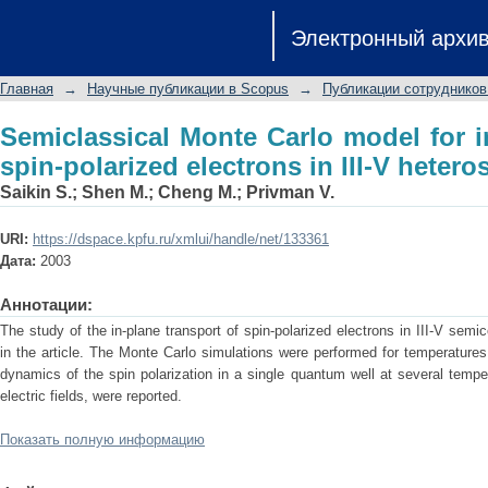
Semiclassical Monte Carlo model for in
Электронный архи
in III-V heterostructures
Главная
→
Научные публикации в Scopus
→
Публикации сотрудников
Semiclassical Monte Carlo model for i
spin-polarized electrons in III-V hetero
Saikin S.
;
Shen M.
;
Cheng M.
;
Privman V.
URI:
https://dspace.kpfu.ru/xmlui/handle/net/133361
Дата:
2003
Аннотации:
The study of the in-plane transport of spin-polarized electrons in III-V se
in the article. The Monte Carlo simulations were performed for temperatures
dynamics of the spin polarization in a single quantum well at several temp
electric fields, were reported.
Показать полную информацию