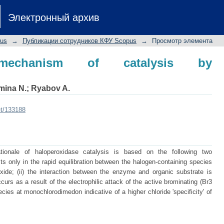
anism of catalysis by haloperoxidase
Электронный архив
pus
→
Публикации сотрудников КФУ Scopus
→
Просмотр элемента
 mechanism of catalysis by
mina N.
;
Ryabov A.
et/133188
tionale of haloperoxidase catalysis is based on the following two
ts only in the rapid equilibration between the halogen-containing species
xide; (ii) the interaction between the enzyme and organic substrate is
ccurs as a result of the electrophilic attack of the active brominating (Br3
cies at monochlorodimedon indicative of a higher chloride 'specificity' of