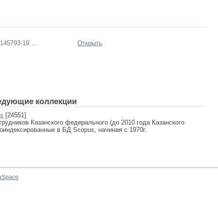
45793-19 ...
Открыть
едующие коллекции
us
[24551]
рудников Казанского федерального (до 2010 года Казанского
роиндексированные в БД Scopus, начиная с 1970г.
aSpace