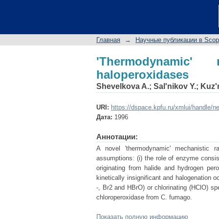
'Thermodynamic' mech
Главная
→
Научные публикации в Sco
'Thermodynamic'
haloperoxidases
Shevelkova A.
;
Sal'nikov Y.
;
Kuz'
URI:
https://dspace.kpfu.ru/xmlui/handle/n
Дата:
1996
Аннотации:
A novel 'thermodynamic' mechanistic ra
assumptions: (i) the role of enzyme consis
originating from halide and hydrogen pero
kinetically insignificant and halogenation o
-, Br2 and HBrO) or chlorinating (HClO) spe
chloroperoxidase from C. fumago.
Показать полную информацию