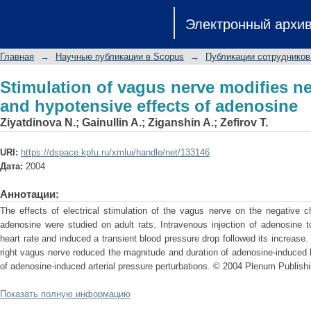
Stimulation of vagus nerve modifie
Электронный архи
effects of adenosine
Главная
→
Научные публикации в Scopus
→
Публикации сотрудников
Stimulation of vagus nerve modifies n
and hypotensive effects of adenosine
Ziyatdinova N.
;
Gainullin A.
;
Ziganshin A.
;
Zefirov T.
URI:
https://dspace.kpfu.ru/xmlui/handle/net/133146
Дата:
2004
Аннотации:
The effects of electrical stimulation of the vagus nerve on the negative c
adenosine were studied on adult rats. Intravenous injection of adenosine to
heart rate and induced a transient blood pressure drop followed its increase. 
right vagus nerve reduced the magnitude and duration of adenosine-induced
of adenosine-induced arterial pressure perturbations. © 2004 Plenum Publishi
Показать полную информацию