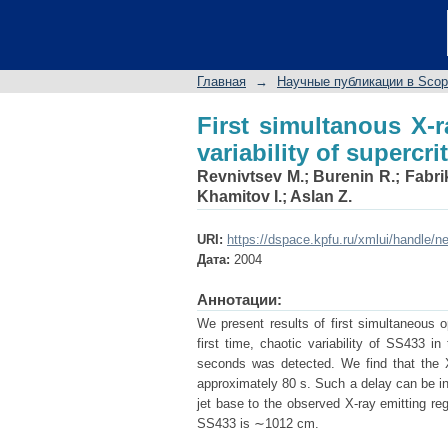
First simultanous X
supercritical accreto
Главная
→
Научные публикации в Sco
First simultanous X-r
variability of supercri
Revnivtsev M.
;
Burenin R.
;
Fabri
Khamitov I.
;
Aslan Z.
URI:
https://dspace.kpfu.ru/xmlui/handle/n
Дата:
2004
Аннотации:
We present results of first simultaneous 
first time, chaotic variability of SS433 i
seconds was detected. We find that the X
approximately 80 s. Such a delay can be int
jet base to the observed X-ray emitting regi
SS433 is ∼1012 cm.