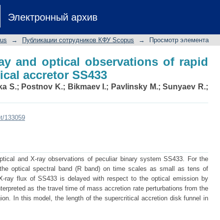
-ray and optical observations of 
Электронный архив
r SS433
pus
→
Публикации сотрудников КФУ Scopus
→
Просмотр элемента
ay and optical observations of rapid
tical accretor SS433
ka S.
;
Postnov K.
;
Bikmaev I.
;
Pavlinsky M.
;
Sunyaev R.
;
et/133059
optical and X-ray observations of peculiar binary system SS433. For the
n the optical spectral band (R band) on time scales as small as tens of
-ray flux of SS433 is delayed with respect to the optical emission by
erpreted as the travel time of mass accretion rate perturbations from the
on. In this model, the length of the supercritical accretion disk funnel in