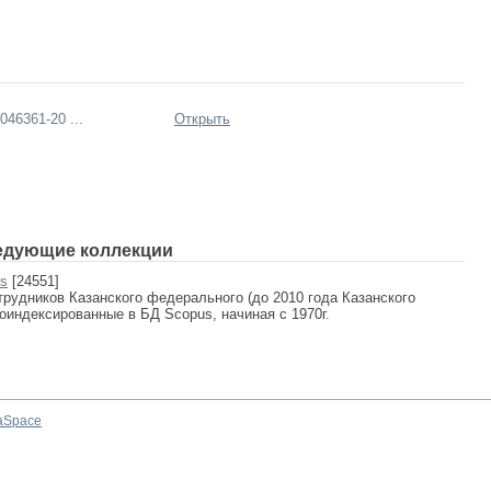
46361-20 ...
Открыть
едующие коллекции
us
[24551]
рудников Казанского федерального (до 2010 года Казанского
роиндексированные в БД Scopus, начиная с 1970г.
aSpace