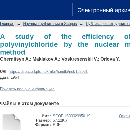
A study of the efficiency of plastic
Электронный архи
magnetic resonance method
Главная
→
Научные публикации в Scopus
→
Публикации сотрудников
A study of the efficiency of 
polyvinylchloride by the nuclear 
method
Chernitsyn A.
;
Maklakov A.
;
Voskresenskii V.
;
Orlova Y.
URI:
https://dspace.kpfu.ru/xmlui/handle/net/132961
Дата:
1964
Показать полную информацию
Файлы в этом документе
Имя:
SCOPUS00323950-19 ...
Откры
Размер:
57.12Kb
Формат:
PDF