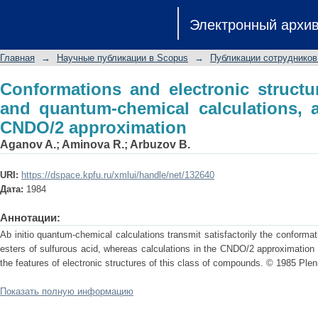
Conformations and electronic structu
Электронный архи
calculations, ab initio and in the CND
Главная
→
Научные публикации в Scopus
→
Публикации сотрудников
Conformations and electronic structur
and quantum-chemical calculations, a
CNDO/2 approximation
Aganov A.
;
Aminova R.
;
Arbuzov B.
URI:
https://dspace.kpfu.ru/xmlui/handle/net/132640
Дата:
1984
Аннотации:
Ab initio quantum-chemical calculations transmit satisfactorily the conformati
esters of sulfurous acid, whereas calculations in the CNDO/2 approximation g
the features of electronic structures of this class of compounds. © 1985 Ple
Показать полную информацию