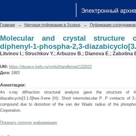
Molecular and crystal structure of 
Электронный архи
diazabicyclo[3.1.0] hex-3-ene
Главная
→
Научные публикации в Scopus
→
Публикации сотрудников
Molecular and crystal structure of
diphenyl-1-phospha-2,3-diazabicyclo[3.
Litvinov I.
;
Struchkov Y.
;
Arbuzov B.
;
Dianova E.
;
Zabotina 
URI:
https://dspace.kpfu.ru/xmlui/handle/net/132622
Дата:
1983
Аннотации:
An x-ray diffraction structural analysis gave the structure of 4,6-d
diazabicyclo[3.1.0]hex-3-ene (III). Short intermolecular P...P contacts of 3
compound due to distortion of the van der Waals radius of the phosph
Corporation.
Показать полную информацию