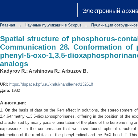
Spatial structure of phosphorus-con
Электронный архи
Conformation of phenyl radical in 5-
thiono analogs
Главная
→
Научные публикации в Scopus
→
Публикации сотрудников
Spatial structure of phosphorus-conta
Communication 28. Conformation of p
phenyl-5-oxo-1,3,5-dioxaphosphor
analogs
Kadyrov R.
;
Arshinova R.
;
Arbuzov B.
URI:
https://dspace.kpfu.ru/xmlui/handle/net/132618
Дата:
1982
Аннотации:
1. On the basis of data on the Kerr effect in solutions, the stereoisomers o
2,4,6-trimethyl-1,3,5-dioxaphosphorinanes, differing in the position of the e
characterized by nearly parallel orientation of the plane of the benzene ring 
expression}. In the conformation that we have found, optimal structural 
interaction of the π-orbitals of the phenyl radical and the P=X bond. 2. This 