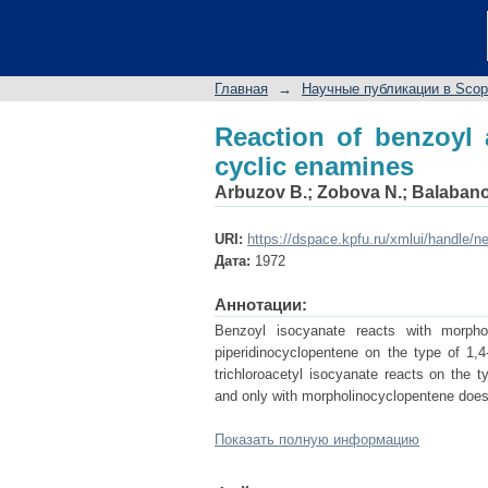
Reaction of benzoyl a
Главная
→
Научные публикации в Sco
Reaction of benzoyl 
cyclic enamines
Arbuzov B.
;
Zobova N.
;
Balabano
URI:
https://dspace.kpfu.ru/xmlui/handle/n
Дата:
1972
Аннотации:
Benzoyl isocyanate reacts with morphol
piperidinocyclopentene on the type of 1,4-
trichloroacetyl isocyanate reacts on the ty
and only with morpholinocyclopentene does 
Показать полную информацию