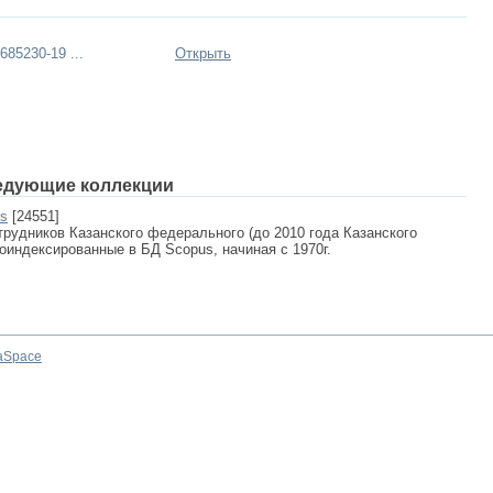
85230-19 ...
Открыть
едующие коллекции
us
[24551]
рудников Казанского федерального (до 2010 года Казанского
роиндексированные в БД Scopus, начиная с 1970г.
aSpace