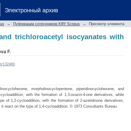
nd trichloroacetyl isocyanates with cy
Электронный архив
pus
→
Публикации сотрудников КФУ Scopus
→
Просмотр элемента
and trichloroacetyl isocyanates with
va F.
et/132480
inocyclohexene, morpholinocyclopentene, piperidinocyclohexene, and
cycloaddition, with the formation of 1,3-oxazin-4-one derivatives, while
pe of 1,2-cycloaddition, with the formation of 2-azetidinone derivatives,
it react on the type of 1,4-cycloaddition. © 1973 Consultants Bureau.