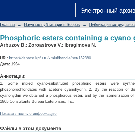
Phosphoric esters containing a cyano
Электронный архи
Главная
→
Научные публикации в Scopus
→
Публикации сотрудников
Phosphoric esters containing a cyano
Arbuzov B.
;
Zoroastrova V.
;
Ibragimova N.
URI:
https://dspace.kpfu.ru/xmlui/handle/net/132380
Дата:
1964
Аннотации:
1. Some mixed cyano-substituted phosphoric esters were synthe
phosphorochloridates with acetone cyanohydrin. 2. By the reaction of die
cyanohydrin we obtained a phosphorous ester, and by the isomerization of 
1965 Consultants Bureau Enterprises, Inc.
Показать полную информацию
Файлы в этом документе