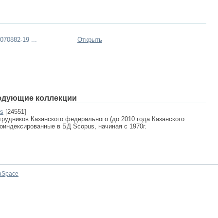
70882-19 ...
Открыть
едующие коллекции
us
[24551]
рудников Казанского федерального (до 2010 года Казанского
роиндексированные в БД Scopus, начиная с 1970г.
aSpace