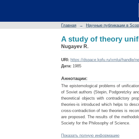
A study of theory unif
Главная
→
Научные публикации в Sco
A study of theory unif
Nugayev R.
URI:
https://dspace.kpfu.ru/xmlui/handle/n
Дата:
1985
Аннотации:
The epistemological problems of unificatio
of Soviet authors (Stepin, Podgoretzky and
theoretical objects with contradictory pr
theories-is introduced which helps to desc
cross-contradiction of two theories is reco
are proposed. The results of the methodolo
Society for the Philosophy of Science.
Показать полную информацию