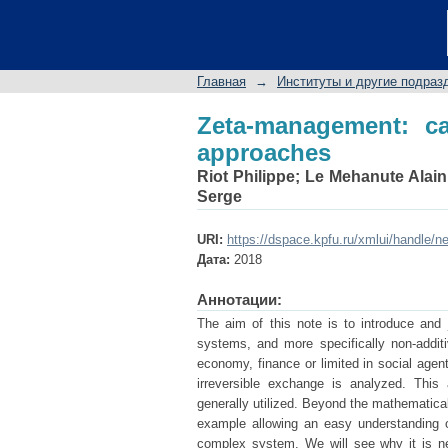
Zeta-management: cate
Главная
→
Институты и другие подраз
Zeta-management: cat
approaches
Riot Philippe
;
Le Mehanute Alain
Serge
URI:
https://dspace.kpfu.ru/xmlui/handle/n
Дата:
2018
Аннотации:
The aim of this note is to introduce and j
systems, and more specifically non-addit
economy, finance or limited in social agen
irreversible exchange is analyzed. This
generally utilized. Beyond the mathematical
example allowing an easy understanding o
complex system. We will see why it is ne