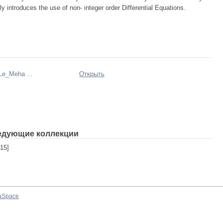
y introduces the use of non- integer order Differential Equations.
Le_Meha ...
Открыть
едующие коллекции
15]
aSpace