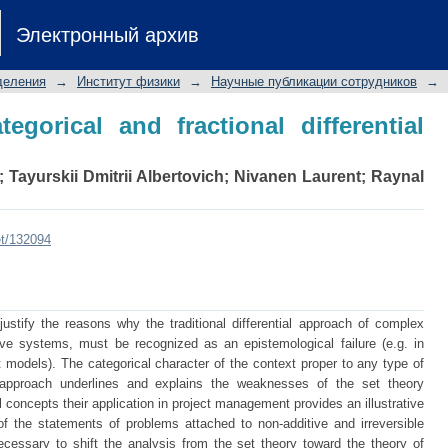
gorical and fractional differential ap
Электронный архив
деления
→
Институт физики
→
Научные публикации сотрудников
→
egorical and fractional differential
;
Tayurskii Dmitrii Albertovich
;
Nivanen Laurent
;
Raynal
et/132094
ustify the reasons why the traditional differential approach of complex
ive systems, must be recognized as an epistemological failure (e.g. in
t models). The categorical character of the context proper to any type of
 approach underlines and explains the weaknesses of the set theory
 concepts their application in project management provides an illustrative
f the statements of problems attached to non-additive and irreversible
cessary to shift the analysis from the set theory toward the theory of