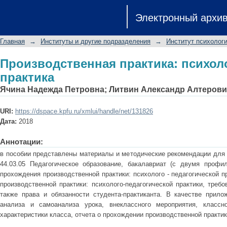
Производственная практика: психоло
Электронный архи
Главная
→
Институты и другие подразделения
→
Институт психологи
Производственная практика: психол
практика
Ячина Надежда Петровна
;
Литвин Александр Алтерови
URI:
https://dspace.kpfu.ru/xmlui/handle/net/131826
Дата:
2018
Аннотации:
в пособии представлены материалы и методические рекомендации для 
44.03.05 Педагогическое образование, бакалавриат (с двумя профи
прохождения производственной практики: психолого - педагогической п
производственной практики: психолого-педагогической практики, треб
также права и обязанности студента-практиканта. В качестве прил
анализа и самоанализа урока, внеклассного мероприятия, классног
характеристики класса, отчета о прохождении производственной практик