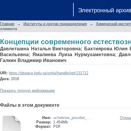
Концепции современного естествоз
Электронный архи
Главная
→
Институты и другие подразделения
→
Химический инстит
элемента
Концепции современного естествоз
Давлетшина Наталья Викторовна
;
Бахтиярова Юлия 
Васильевна
;
Ямалиева Луиза Нурмухаметовна
;
Давл
Галкин Владимир Иванович
URI:
https://dspace.kpfu.ru/xmlui/handle/net/131712
Дата:
2018
Показать полную информацию
Файлы в этом документе
Имя:
uchebnoe_posobie_ ...
Откры
Размер:
1.454Mb
Формат:
PDF