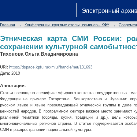
Этническая карта СМИ России: рол
Электронный архи
самобытности республик
Главная
→
Конференции, круглые столы, семинары КФУ
→
Современ
Этническая карта СМИ России: ро
сохранении культурной самобытнос
Тихонова Ольга Владимировна
URI:
https://dspace.kpfu.ru/xmlui/handle/net/131693
Дата:
2018
Аннотации:
Статья посвящена специфике эфирного контента государственных теле
Федерации на примере Татарстана, Башкортостана и Чувашии: опр
русском языке и языке преобладающей этнической группы в деле по
ценностей народов. В программном секторе важное место занимают ку
различной тематики (обряды, кухня, традиции и др.), цель котор
многонациональных регионов страны. В статье подчеркивается особа
СМИ в распространении национальной культуры.