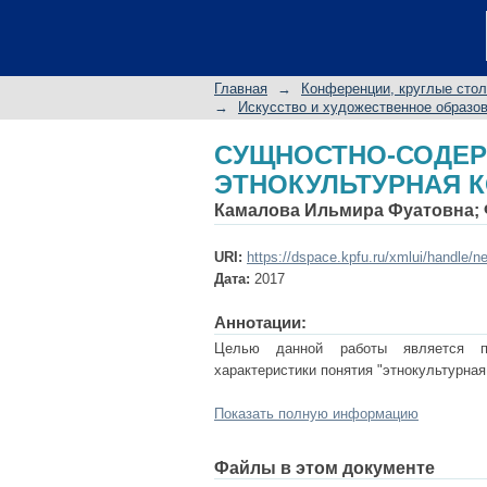
СУЩНОСТНО-СОДЕ
КОМПЕТЕНТНОСТЬ
Главная
→
Конференции, круглые сто
→
Искусство и художественное образов
СУЩНОСТНО-СОДЕ
ЭТНОКУЛЬТУРНАЯ 
Камалова Ильмира Фуатовна
;
URI:
https://dspace.kpfu.ru/xmlui/handle/n
Дата:
2017
Аннотации:
Целью данной работы является про
характеристики понятия "этнокультурная
Показать полную информацию
Файлы в этом документе