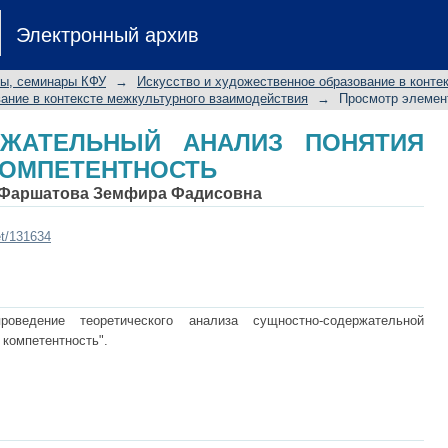
РЖАТЕЛЬНЫЙ АНАЛИЗ ПОНЯТИЯ
Электронный архив
лы, семинары КФУ
→
Искусство и художественное образование в конте
ание в контексте межкультурного взаимодействия
→
Просмотр элемен
РЖАТЕЛЬНЫЙ АНАЛИЗ ПОНЯТИЯ
КОМПЕТЕНТНОСТЬ
Фаршатова Земфира Фадисовна
et/131634
ведение теоретического анализа сущностно-содержательной
 компетентность".