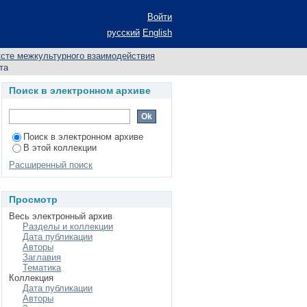
 ЭТНОКУЛЬТУРНАЯ
Войти
русский
English
ксте межкультурного взаимодействия
та
Поиск в электронном архиве
Поиск в электронном архиве
В этой коллекции
Расширенный поиск
Просмотр
Весь электронный архив
Разделы и коллекции
Дата публикации
Авторы
Заглавия
Тематика
Коллекция
Дата публикации
Авторы