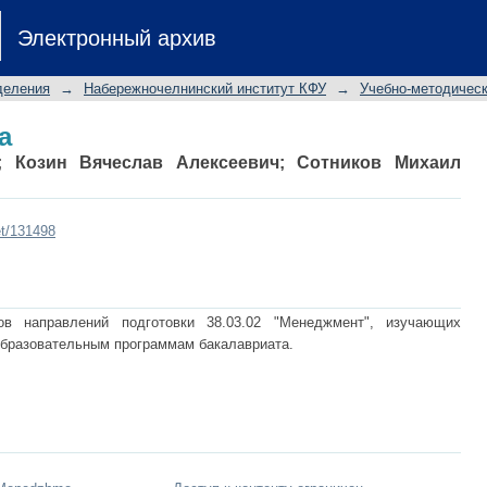
а
Электронный архив
деления
→
Набережночелнинский институт КФУ
→
Учебно-методичес
а
;
Козин Вячеслав Алексеевич
;
Сотников Михаил
et/131498
ов направлений подготовки 38.03.02 "Менеджмент", изучающих
образовательным программам бакалавриата.