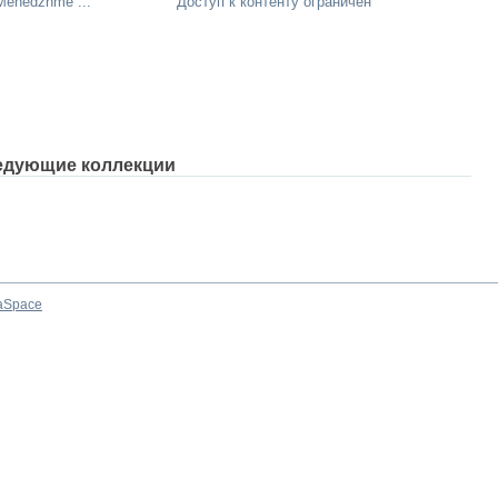
enedzhme ...
Доступ к контенту ограничен
едующие коллекции
aSpace