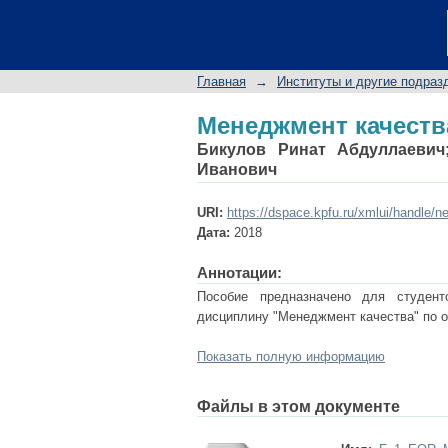
Менеджмент качеств
Главная
→
Институты и другие подраз
Менеджмент качеств
Бикулов Ринат Абдуллаевич
Иванович
URI:
https://dspace.kpfu.ru/xmlui/handle/n
Дата:
2018
Аннотации:
Пособие предназначено для студент
дисциплину "Менеджмент качества" по 
Показать полную информацию
Файлы в этом документе