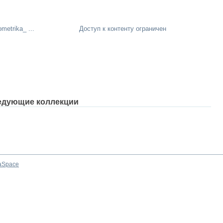
etrika_ ...
Доступ к контенту ограничен
едующие коллекции
aSpace