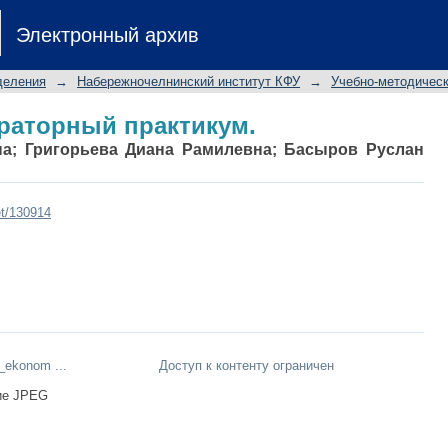
раторный практикум.
Электронный архив
деления
→
Набережночелнинский институт КФУ
→
Учебно-методичес
раторный практикум.
на
;
Григорьева Диана Рамилевна
;
Басыров Руслан
et/130914
_ekonom ...
Доступ к контенту ограничен
ие JPEG