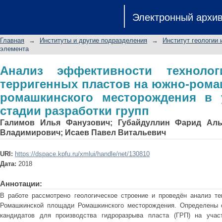
Анализ эффективности технологии
Электронный архи
южно-ромашкинской площади рома
поздней стадии разработки групп
Главная
→
Институты и другие подразделения
→
Институт геологии 
элемента
Анализ эффективности технолог
терригенных пластов на южно-ром
ромашкинского месторождения в 
стадии разработки групп
Галимов Илья Фанузович
;
Губайдуллин Фарид Ал
Владимирович
;
Исаев Павел Витальевич
URI:
https://dspace.kpfu.ru/xmlui/handle/net/130810
Дата:
2018
Аннотации:
В работе рассмотрено геологическое строение и проведён анализ т
Ромашкинской площади Ромашкинского месторождения. Определены о
кандидатов для производства гидроразрыва пласта (ГРП) на учас