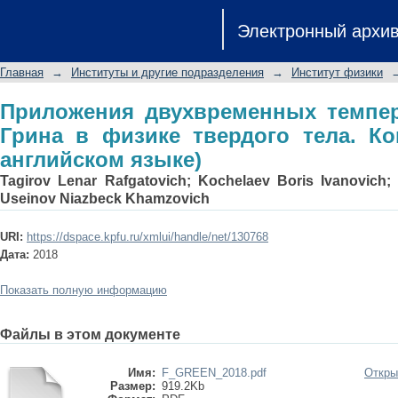
Приложения двухвременных тем
Электронный архи
твердого тела. Конспект лекций (на 
Главная
→
Институты и другие подразделения
→
Институт физики
Приложения двухвременных темпе
Грина в физике твердого тела. Ко
английском языке)
Tagirov Lenar Rafgatovich
;
Kochelaev Boris Ivanovich
Useinov Niazbeck Khamzovich
URI:
https://dspace.kpfu.ru/xmlui/handle/net/130768
Дата:
2018
Показать полную информацию
Файлы в этом документе
Имя:
F_GREEN_2018.pdf
Откры
Размер:
919.2Kb