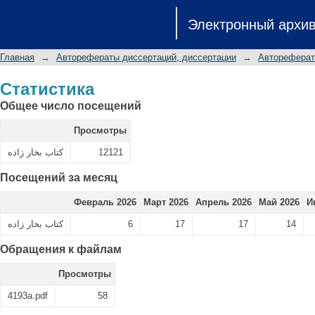
Статистика
Электронный архи
Главная
→
Авторефераты диссертаций, диссертации
→
Автореферат
Статистика
Общее число посещений
Просмотры
كتاب بخار زاده
12121
Посещений за месяц
Февраль 2026
Март 2026
Апрель 2026
Май 2026
И
كتاب بخار زاده
6
17
17
14
Обращения к файлам
Просмотры
4193a.pdf
58