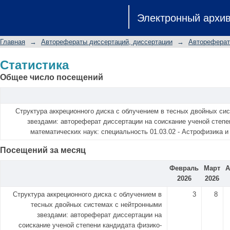
Статистика
Электронный архи
Главная
→
Авторефераты диссертаций, диссертации
→
Автореферат
Статистика
Общее число посещений
Структура аккреционного диска с облучением в тесных двойных си
звездами: автореферат диссертации на соискание ученой степе
математических наук: специальность 01.03.02 - Астрофизика и
Посещений за месяц
Февраль
Март
А
2026
2026
Структура аккреционного диска с облучением в
3
8
тесных двойных системах с нейтронными
звездами: автореферат диссертации на
соискание ученой степени кандидата физико-