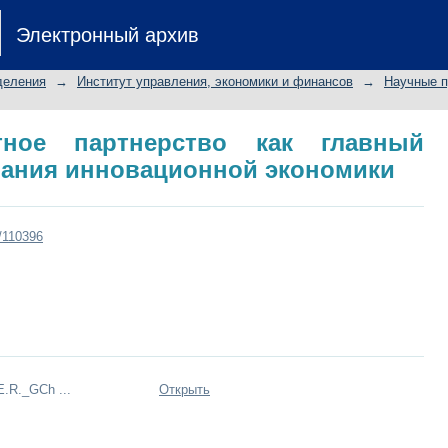
стное партнерство как главный мех
Электронный архив
номики
деления
→
Институт управления, экономики и финансов
→
Научные п
стное партнерство как главный
ания инновационной экономики
t/110396
.R._GCh ...
Открыть