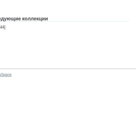
едующие коллекции
44]
aSpace