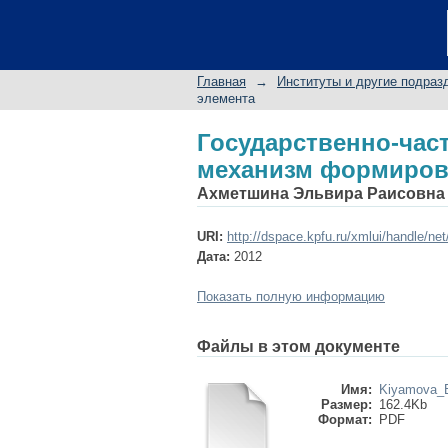
Государственно-ча
инновационной эко
Главная
→
Институты и другие подраз
элемента
Государственно-ча
механизм формиров
Ахметшина Эльвира Раисовна
URI:
http://dspace.kpfu.ru/xmlui/handle/ne
Дата:
2012
Показать полную информацию
Файлы в этом документе
Имя:
Kiyamova_E
Размер:
162.4Kb
Формат:
PDF