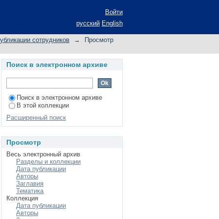
анизм формирования
Войти
русский
English
убликации сотрудников
→
Просмотр
Поиск в электронном архиве
Поиск в электронном архиве
В этой коллекции
Расширенный поиск
Просмотр
Весь электронный архив
Разделы и коллекции
Дата публикации
Авторы
Заглавия
Тематика
Коллекция
Дата публикации
Авторы