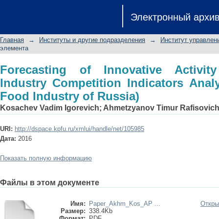
Forecasting of Innovative Activity Dyn
Электронный архи
Analysis (Evidence from Food Industry
Главная
→
Институты и другие подразделения
→
Институт управлен
элемента
Forecasting of Innovative Activi
Industry Competition Indicators Anal
Food Industry of Russia)
Kosachev Vadim Igorevich
;
Ahmetzyanov Timur Rafisovic
URI:
http://dspace.kpfu.ru/xmlui/handle/net/105985
Дата:
2016
Показать полную информацию
Файлы в этом документе
Имя:
Paper_Akhm_Kos_AP ...
Откры
Размер:
338.4Kb
Формат:
PDF