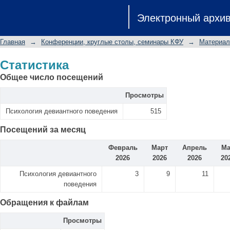
Статистика
Электронный архи
Главная
→
Конференции, круглые столы, семинары КФУ
→
Материал
Статистика
Общее число посещений
Просмотры
Психология девиантного поведения
515
Посещений за месяц
Февраль
Март
Апрель
М
2026
2026
2026
20
Психология девиантного
3
9
11
поведения
Обращения к файлам
Просмотры