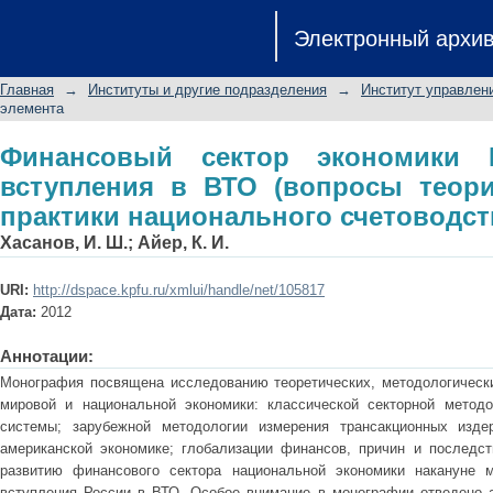
Финансовый сектор экономики Росс
Электронный архи
теории, методологии и практики на
Главная
→
Институты и другие подразделения
→
Институт управлен
элемента
Финансовый сектор экономики 
вступления в ВТО (вопросы теори
практики национального счетоводст
Хасанов, И. Ш.
;
Айер, К. И.
URI:
http://dspace.kpfu.ru/xmlui/handle/net/105817
Дата:
2012
Аннотации:
Монография посвящена исследованию теоретических, методологически
мировой и национальной экономики: классической секторной методо
системы; зарубежной методологии измерения трансакционных изде
американской экономике; глобализации финансов, причин и последст
развитию финансового сектора национальной экономики накануне м
вступления России в ВТО. Особое внимание в монографии отведено а