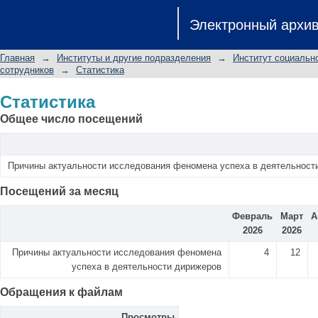
Статистика
Электронный архи
Главная
→
Институты и другие подразделения
→
Институт социальн
сотрудников
→
Статистика
Статистика
Общее число посещений
Причины актуальности исследования феномена успеха в деятельност
Посещений за месяц
Февраль
Март
А
2026
2026
Причины актуальности исследования феномена
4
12
успеха в деятельности дирижеров
Обращения к файлам
Просмотры