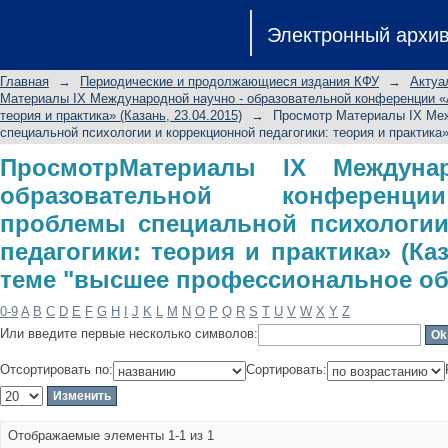
ПросмотрМатериалы IX Междун
Электронный архи
конференции «Актуальные пр
коррекционной педагогики: теория и
Главная
→
Периодические и продолжающиеся издания КФУ
→
Актуа
"высшее профессиональное образо
Материалы IX Международной научно - образовательной конференции «А
теория и практика» (Казань, 23.04.2015)
→
Просмотр Материалы IX Меж
специальной психологии и коррекционной педагогики: теория и практика» 
ПросмотрМатериалы IX Междуна
образовательной конференц
проблемы специальной психологии
педагогики: теория и практика» (Каз
теме "высшее профессиональное об
0-9
A
B
C
D
E
F
G
H
I
J
K
L
M
N
O
P
Q
R
S
T
U
V
W
X
Y
Z
Или введите первые несколько символов:
Отсортировать по:
Сортировать:
Отображаемые элементы 1-1 из 1