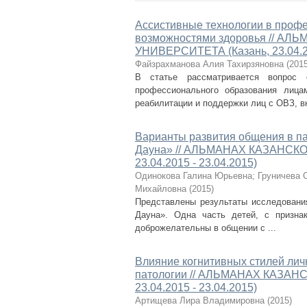
Ассистивные технологии в проф
возможностями здоровья // 
УНИВЕРСИТЕТА (Казань, 23.04.20
Файзрахманова Алия Тахирзяновна
(
201
В статье рассматривается вопрос
профессионального образования лица
реабилитации и поддержки лиц с ОВЗ, вк
Варианты развития общения в па
Дауна» // АЛЬМАНАХ КАЗАНСК
23.04.2015 - 23.04.2015)
Одинокова Галина Юрьевна
;
Груничева 
Михайловна
(
2015
)
Представлены результаты исследования
Дауна». Одна часть детей, с призна
доброжелательны в общении с ...
Влияние когнитивных стилей личн
патологии // АЛЬМАНАХ КАЗА
23.04.2015 - 23.04.2015)
Артищева Лира Владимировна
(
2015
)