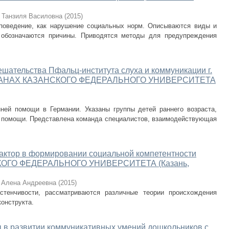
 Танзиля Василовна
(
2015
)
 поведение, как нарушение социальных норм. Описываются виды и
 обозначаются причины. Приводятся методы для предупреждения
ешательства Пфальц-института слуха и коммуникации г.
АЛЬМАНАХ КАЗАНСКОГО ФЕДЕРАЛЬНОГО УНИВЕРСИТЕТА
ней помощи в Германии. Указаны группы детей раннего возраста,
 помощи. Представлена команда специалистов, взаимодействующая
актор в формировании социальной компетентности
СКОГО ФЕДЕРАЛЬНОГО УНИВЕРСИТЕТА (Казань,
 Алена Андреевна
(
2015
)
астенчивости, рассматриваются различные теории происхождения
конструкта.
 в развитии коммуникативных умений дошкольников с