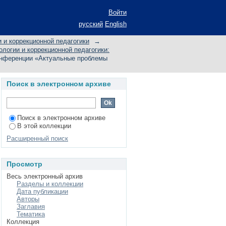
 образовательной
Войти
ной психологии и
русский
English
нь, 23.04.2015) по
 и коррекционной педагогики
→
огии и коррекционной педагогики:
онференции «Актуальные проблемы
Поиск в электронном архиве
Поиск в электронном архиве
В этой коллекции
Расширенный поиск
Просмотр
Весь электронный архив
Разделы и коллекции
Дата публикации
Авторы
Заглавия
Тематика
Коллекция