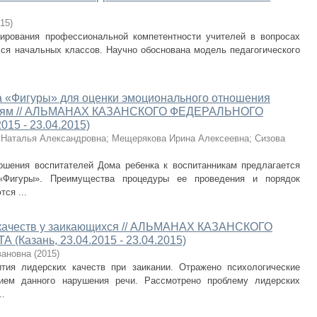
15
)
ирования профессиональной компетентности учителей в вопросах
хся начальных классов. Научно обоснована модель педагогического
а «Фигуры» для оценки эмоционального отношения
 детям // АЛЬМАНАХ КАЗАНСКОГО ФЕДЕРАЛЬНОГО
15 - 23.04.2015)
 Наталья Александровна
;
Мещерякова Ирина Алексеевна
;
Сизова
ошения воспитателей Дома ребенка к воспитанникам предлагается
«Фигуры». Преимущества процедуры ее проведения и порядок
ся ...
 качеств у заикающихся // АЛЬМАНАХ КАЗАНСКОГО
азань, 23.04.2015 - 23.04.2015)
вановна
(
2015
)
тия лидерских качеств при заикании. Отражено психологические
ием данного нарушения речи. Рассмотрено проблему лидерских
..