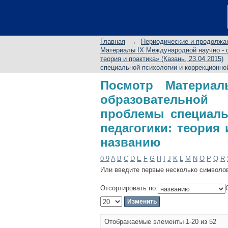
Посмотр Материа
конференции «Ак
коррекционной пед
Главная
→
Периодические и продолжа
названию
Материалы IX Международной научно - 
теория и практика» (Казань, 23.04.2015)
специальной психологии и коррекционной 
Посмотр Материа
образовательно
проблемы специаль
педагогики: теория и
названию
0-9
A
B
C
D
E
F
G
H
I
J
K
L
M
N
O
P
Q
R
Или введите первые несколько символо
Отсортировать по:
Отображаемые элементы 1-20 из 52