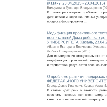
(Казань, 23.04.2015 - 23.04.2015)
Валиуллина Гульнара Владимировна
(
20
В статье рассмотрены проблемы форм
диагностики и коррекции письма учащи
процесса формирования ...
Модификация проективного тест
воспитателей Дома ребенка к
УНИВЕРСИТЕТА (Казань, 23.04.20
Айвазян Екатерина Борисовна
;
Живаева
Любовь Владимировна
(
2015
)
Для исследования эмоционального отн
модификация проективной методики 
интерпретации результатов обосновывают
О проблеме развития лидерских
ФЕДЕРАЛЬНОГО УНИВЕРСИТЕТА (К
Курица Денис Иванович
;
Курица Алла И
В статье идет речь о важности разви
проблемы, которые являются следств
качеств в психологической литературе. .