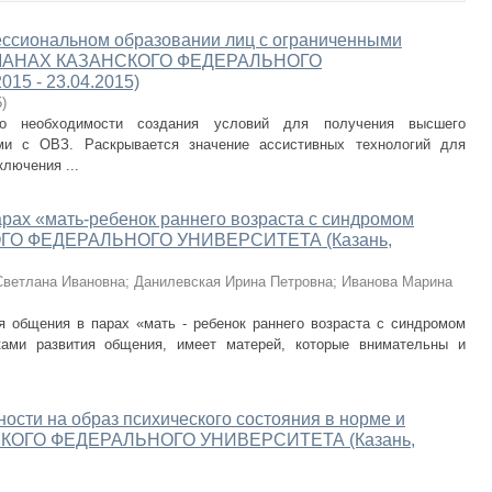
ессиональном образовании лиц с ограниченными
АЛЬМАНАХ КАЗАНСКОГО ФЕДЕРАЛЬНОГО
15 - 23.04.2015)
5
)
 о необходимости создания условий для получения высшего
ми с ОВЗ. Раскрывается значение ассистивных технологий для
лючения ...
рах «мать-ребенок раннего возраста с синдромом
ОГО ФЕДЕРАЛЬНОГО УНИВЕРСИТЕТА (Казань,
Светлана Ивановна
;
Данилевская Ирина Петровна
;
Иванова Марина
 общения в парах «мать - ребенок раннего возраста с синдромом
ками развития общения, имеет матерей, которые внимательны и
ости на образ психического состояния в норме и
НСКОГО ФЕДЕРАЛЬНОГО УНИВЕРСИТЕТА (Казань,