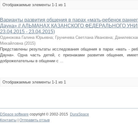
Отображаемые элементы 1-1 из 1
Варианты развития общения в парах «мать-ребенок раннег
Дауна» // АЛЬМАНАХ КАЗАНСКОГО ФЕДЕРАЛЬНОГО УНИВ
23.04.2015 - 23.04.2015)
Одинокова Галина Юрьевна
;
Груничева Светлана Ивановна
;
Данилевска
Михайловна
(
2015
)
Представлены результаты исследования общения в парах «мать - реб
Дауна». Одна часть детей, с признаками развития общения, имее
доброжелательны в общении с ...
Отображаемые элементы 1-1 из 1
DSpace software
copyright © 2002-2015
DuraSpace
Контакты
|
Отправить отзыв