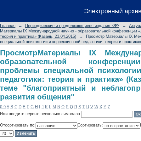
ПросмотрМатериалы IX Междун
Электронный архи
конференции «Актуальные пр
коррекционной педагогики: теория и
Главная
→
Периодические и продолжающиеся издания КФУ
→
Актуа
"благоприятный и неблагоприятный
Материалы IX Международной научно - образовательной конференции «А
теория и практика» (Казань, 23.04.2015)
→
Просмотр Материалы IX Меж
специальной психологии и коррекционной педагогики: теория и практика» 
ПросмотрМатериалы IX Междуна
образовательной конференц
проблемы специальной психологии
педагогики: теория и практика» (Каз
теме "благоприятный и неблагоп
развития общения"
0-9
A
B
C
D
E
F
G
H
I
J
K
L
M
N
O
P
Q
R
S
T
U
V
W
X
Y
Z
Или введите первые несколько символов:
Отсортировать по:
Сортировать: