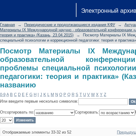
Посмотр Материалы IX Междун
Электронный архи
конференции «Актуальные пр
коррекционной педагогики: теория
Главная
→
Периодические и продолжающиеся издания КФУ
→
Актуа
названию
Материалы IX Международной научно - образовательной конференции «А
теория и практика» (Казань, 23.04.2015)
→
Посмотр Материалы IX Межд
специальной психологии и коррекционной педагогики: теория и практика»
Посмотр Материалы IX Междуна
образовательной конференц
проблемы специальной психологии
педагогики: теория и практика» (Каз
названию
0-9
A
B
C
D
E
F
G
H
I
J
K
L
M
N
O
P
Q
R
S
T
U
V
W
X
Y
Z
Или введите первые несколько символов:
Отсортировать по:
Сортировать:
Отображаемые элементы 33-32 из 52
Предыдущ