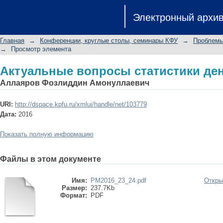
Актуальные вопросы статистики де
Электронный архи
Главная
→
Конференции, круглые столы, семинары КФУ
→
Проблемы
→
Просмотр элемента
Актуальные вопросы статистики де
Аллаяров Фозлиддин Амонуллаевич
URI:
http://dspace.kpfu.ru/xmlui/handle/net/103779
Дата:
2016
Показать полную информацию
Файлы в этом документе
Имя:
PM2016_23_24.pdf
Откры
Размер:
237.7Kb
Формат:
PDF