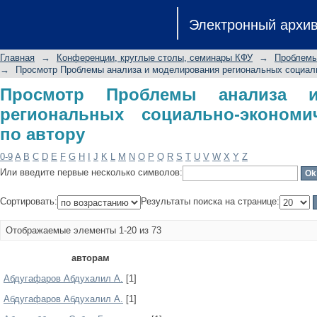
Просмотр Проблемы анализа и мо
Электронный архи
экономических процессов по автору
Главная
→
Конференции, круглые столы, семинары КФУ
→
Проблемы
→
Просмотр Проблемы анализа и моделирования региональных социаль
Просмотр Проблемы анализа и
региональных социально-экономи
по автору
0-9
A
B
C
D
E
F
G
H
I
J
K
L
M
N
O
P
Q
R
S
T
U
V
W
X
Y
Z
Или введите первые несколько символов:
Сортировать:
Результаты поиска на странице:
Отображаемые элементы 1-20 из 73
авторам
Абдугафаров Абдухалил А.
[1]
Абдугафаров Абдухалил А.
[1]