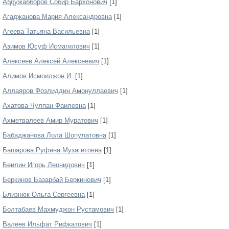
Абдужабборов Собир Бархонович
[1]
Агаджанова Мария Александровна
[1]
Агеева Татьяна Васильевна
[1]
Азимов Юсуф Исмагилович
[1]
Алексеев Алексей Алексеевич
[1]
Алимов Исмоилжон И.
[1]
Аллаяров Фозлиддин Амонуллаевич
[1]
Ахатова Чулпан Фаилевна
[1]
Ахметвалеев Амир Муратович
[1]
Бабаджанова Лола Шопулатовна
[1]
Башарова Руфина Музагитовна
[1]
Беилин Игорь Леонидович
[1]
Беркинов Базарбай Беркинович
[1]
Близнюк Ольга Сергеевна
[1]
Болтабаев Махмуджон Рустамович
[1]
Валеев Ильфат Рифкатович
[1]