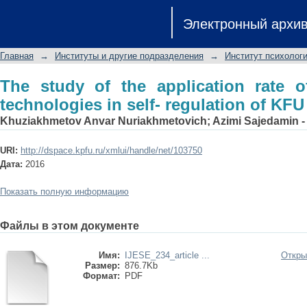
The study of the application rate of
Электронный архи
regulation of KFU and VIIU students
Главная
→
Институты и другие подразделения
→
Институт психологи
The study of the application rate of
technologies in self- regulation of KF
Khuziakhmetov Anvar Nuriakhmetovich
;
Azimi Sajedamin -
URI:
http://dspace.kpfu.ru/xmlui/handle/net/103750
Дата:
2016
Показать полную информацию
Файлы в этом документе
Имя:
IJESE_234_article ...
Откры
Размер:
876.7Kb
Формат:
PDF