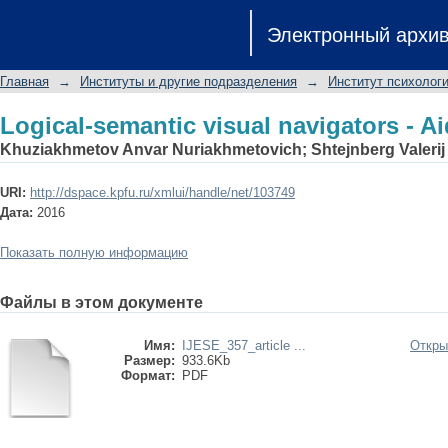
Logical-semantic visual navigators - Ai
Электронный архи
Главная
→
Институты и другие подразделения
→
Институт психологи
Logical-semantic visual navigators - Ai
Khuziakhmetov Anvar Nuriakhmetovich
;
Shtejnberg Valeri
URI:
http://dspace.kpfu.ru/xmlui/handle/net/103749
Дата:
2016
Показать полную информацию
Файлы в этом документе
Имя:
IJESE_357_article ...
Откры
Размер:
933.6Kb
Формат:
PDF