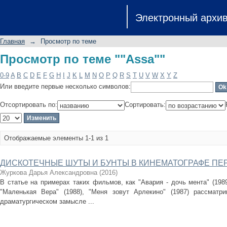
Просмотр по теме ""Assa""
Электронный архи
Главная
→
Просмотр по теме
Просмотр по теме ""Assa""
0-9
A
B
C
D
E
F
G
H
I
J
K
L
M
N
O
P
Q
R
S
T
U
V
W
X
Y
Z
Или введите первые несколько символов:
Отсортировать по:
Сортировать:
Отображаемые элементы 1-1 из 1
ДИСКОТЕЧНЫЕ ШУТЫ И БУНТЫ В КИНЕМАТОГРАФЕ ПЕ
Журкова Дарья Александровна
(
2016
)
В статье на примерах таких фильмов, как "Авария - дочь мента" (1989)
"Маленькая Вера" (1988), "Меня зовут Арлекино" (1987) рассматр
драматургическом замысле ...