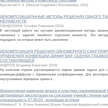
численные методы и комплексы программ
Красовский Н. А. (Николай Андреевич)
(
Екатеринбург
,
2015
)
ДЕКОМПОЗИЦИОННЫЕ МЕТОДЫ РЕШЕНИЯ ОДНОГО Т
НЕРАВЕНСТВ
ГАБИДУЛЛИНА Зульфия Равилевна
(
2014
)
В настоящей работе мы изучаем декомпозиционные методы решения
связанных с задачей линейного отделения множеств. Эти метод
подзадачи, на которые может быть разложено ...
ДЕКОМПОЗИЦИЯ РЕШЕНИЯ ОДНОМЕРНОГО СИНГУЛЯ
УРАВНЕНИЯ КОНВЕКЦИИ-ДИФФУЗИИ; ОЦЕНКА ГЛАДКО
СОСТАВЛЯЮЩЕЙ
АНДРЕЕВ Владимир Борисович
(
2014
)
На конечном отрезке рассматривается первая краевая задача для с
конвекции-диффузии с переменными коэффициентами. Для регулярн
неулучшаемые априорные оценки в ...
Декоративная каменная резьба и пластика средневековой Ка
автореферат диссертации на соискание ученой степени кан
специальность 07.00.03 - всеобщая история
Айбабина Е. А. (Елена Акимовна)
(
Казань Казанский федеральный униве