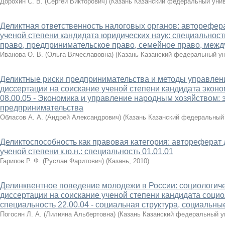
Дорохин С. В. (Сергей Викторович)
(
Казань Казанский федеральный унив
Деликтная ответственность налоговых органов: авторефер
ученой степени кандидата юридических наук: специальность
право, предпринимательское право, семейное право, межд
Иванова О. В. (Ольга Вячеславовна)
(
Казань Казанский федеральный ун
Деликтные риски предпринимательства и методы управлен
диссертации на соискание ученой степени кандидата эконо
08.00.05 - Экономика и управление народным хозяйством: 
предпринимательства
Обласов А. А. (Андрей Александрович)
(
Казань Казанский федеральный 
Деликтоспособность как правовая категория: автореферат 
ученой степени к.ю.н.: специальность 01.01.01
Гарипов Р. Ф. (Руслан Фаритович)
(
Казань
,
2010
)
Делинквентное поведение молодежи в России: социологиче
диссертации на соискание ученой степени кандидата социо
специальность 22.00.04 - социальная структура, социальны
Погосян Л. А. (Лилияна Альбертовна)
(
Казань Казанский федеральный у