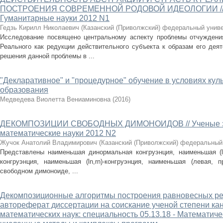
ПОСТРОЕНИЯ СОВРЕМЕННОЙ РОДОВОЙ ИДЕОЛОГИИ // Уч
Гуманитарные науки 2012 N1
Гедзь Кирилл Николаевич
(
Казанский (Приволжский) федеральный униве
Исследование посвящено центральному аспекту проблемы отчуждени
Реального как редукции действительного субъекта к образам его дея
решения данной проблемы в ...
"Декларативное" и "процедурное" обучение в условиях ку
образования
Медведева Виолетта Вениаминовна
(
2016
)
ДЕКОМПОЗИЦИИ СВОБОДНЫХ ДИМОНОИДОВ // Ученые зап
математические науки 2012 N2
Жучок Анатолий Владимирович
(
Казанский (Приволжский) федеральный
Представлены наименьшая динормальная конгруэнция, наименьшая (ln,
конгруэнция, наименьшая (ln,rn)-конгруэнция, наименьшая (левая, 
свободном димоноиде, ...
Декомпозиционные алгоритмы построения равновесных ре
автореферат диссертации на соискание ученой степени ка
математических наук: специальность 05.13.18 - Математич