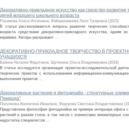
Декоративно-прикладное искусство как средство развития 
детей младшего школьного возраста
Рахимова Алиса Илгизовна
;
Файзрахманова Ляля Тагировна
(
2023
)
В статье рассматриваются вопросы развития творческих способно
возраста средствами декоративно-прикладного искусства, одним из
керамика. Авторы раскрывают ...
ДЕКОРАТИВНО-ПРИКЛАДНОЕ ТВОРЧЕСТВО В ПРОЕКТ
УЧАЩИХСЯ
Бабина Наталия Федотовна
;
Щетинина Ольга Владимировна
(
2016
)
В статье исследуется организация проектно-исследовательской деят
творческих проектов с использованием информационно-коммуникацио
выполнения проектов ...
Декоративные растения и фитодизайн - структурные элем
Природа"
Полуянова Валентина Ивановна
;
Федорова Светлана Владиславовна
(
1
Представлена философия фитодизайна на примере интерьера офиса с
растений в разном стиле, в том числе с элементами миниатюрных соо
недостатка специалистов ...