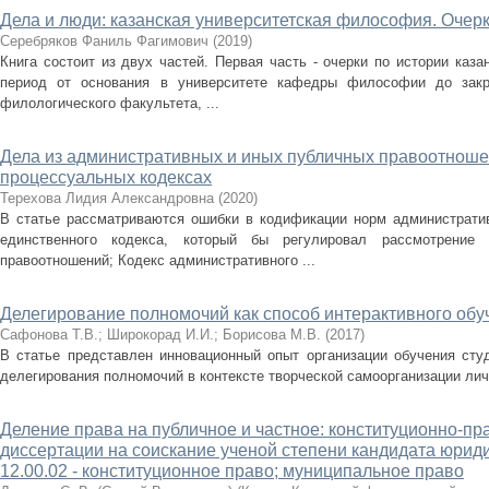
Дела и люди: казанская университетская философия. Очерки
Серебряков Фаниль Фагимович
(
2019
)
Книга состоит из двух частей. Первая часть - очерки по истории каз
период от основания в университете кафедры философии до закры
филологического факультета, ...
Дела из административных и иных публичных правоотнош
процессуальных кодексах
Терехова Лидия Александровна
(
2020
)
В статье рассматриваются ошибки в кодификации норм административ
единственного кодекса, который бы регулировал рассмотрение
правоотношений; Кодекс административного ...
Делегирование полномочий как способ интерактивного обуч
Сафонова Т.В.
;
Широкорад И.И.
;
Борисова М.В.
(
2017
)
В статье представлен инновационный опыт организации обучения студ
делегирования полномочий в контексте творческой самоорганизации лич
Деление права на публичное и частное: конституционно-пр
диссертации на соискание ученой степени кандидата юриди
12.00.02 - конституционное право; муниципальное право