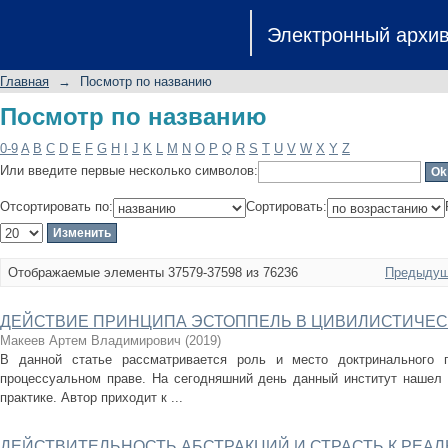
Посмотр по названию
Электронный архи
Главная
→
Посмотр по названию
Посмотр по названию
0-9
A
B
C
D
E
F
G
H
I
J
K
L
M
N
O
P
Q
R
S
T
U
V
W
X
Y
Z
Или введите первые несколько символов:
Отсортировать по:
Сортировать:
Отображаемые элементы 37579-37598 из 76236
Предыдущ
ДЕЙСТВИЕ ПРИНЦИПА ЭСТОППЕЛЬ В ЦИВИЛИСТИЧЕ
Макеев Артем Владимирович
(
2019
)
В данной статье рассматривается роль и место доктринального п
процессуальном праве. На сегодняшний день данный институт нашел 
практике. Автор приходит к ...
ДЕЙСТВИТЕЛЬНОСТЬ АБСТРАКЦИЙ И СТРАСТЬ К РЕАЛ