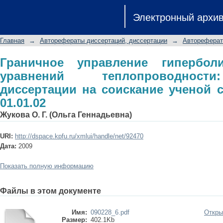
Граничное управление гипе
Электронный архи
теплопроводности: автореферат дис
ф.-м. н.: 01.01.02
Главная
→
Авторефераты диссертаций, диссертации
→
Автореферат
Граничное управление гипербол
уравнений теплопроводност
диссертации на соискание ученой ст
01.01.02
Жукова О. Г. (Ольга Геннадьевна)
URI:
http://dspace.kpfu.ru/xmlui/handle/net/92470
Дата:
2009
Показать полную информацию
Файлы в этом документе
Имя:
090228_6.pdf
Откры
Размер:
402.1Kb