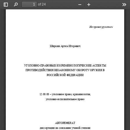
of 24
Toggle
Find
Zoom
Zoom
Too
Sidebar
Out
In
На
правах
рукописи
Ширкин
Артем
Игоревич
УГОЛОВНО
-
ПРАВОВЫЕ
И
КРИМИНОЛОГИЧЕСКИЕ
АСПЕКТЫ
ПРОТИВОДЕЙСТВИЯ
НЕЗАКОННОМУ
ОБОРОТУ
ОРУЖИЯ
В
РОССИЙСКОЙ
ФЕДЕРАЦИИ
12.00.08 – 
уголовное
право
, 
криминология
,  
уголовно
-
исполнительное
право
АВТОРЕФЕРАТ
диссертации
на
соискание
ученой
степени