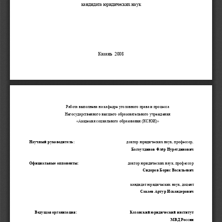
кандидата
юридических
наук
Казань
  2008 
Работа
выполнена
на
кафедре
уголовного
права
и
процесса
Негосударственного
высшего
образовательного
учреждения
«
Академия
социального
образования
 (
КСЮИ
)» 
Научный
руководитель
:
доктор
юридических
наук
, 
профессор
, 
Багаутдинов
Флёр
Нуретдинович
Официальные
оппоненты
:
доктор
юридических
наук
, 
профессор
Сидоров
Борис
Васильевич
кандидат
юридических
наук
, 
доцент
Сакаев
Артур
Искандерович
Ведущая
организация
:                                                    
Казанский
юридический
институт
МВД
России