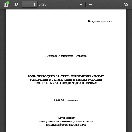
of 23
Toggle
Find
Zoom
Zoom
Too
Sidebar
Out
In
На
правах
рукописи
Денисова
Александра
Петровна
РОЛЬ
ПРИРОДНЫХ
МАТЕРИАЛОВ
И
МИНЕРАЛЬНЫХ
УДОБРЕНИЙ
В
СВЯЗЫВАНИИ
И
БИОДЕГРАДАЦИИ
ТОПЛИВНЫХ
УГЛЕВОДОРОДОВ
В
ПОЧВАХ
03.00.16 - 
экология
Автореферат
диссертации
на
соискание
ученой
степени
кандидата
биологических
наук