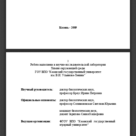
Казань
 - 2009 
2
Работа
выполнена
в
научно
-
исследовательской
лаборатории
Химии
окружающей
среды
ГОУ
ВПО
 "
Казанский
государственный
университет
им
. 
В
.
И
. 
Ульянова
-
Ленина
" 
Научный
руководитель
: 
доктор
биологических
наук
,  
профессор
Бреус
Ирина
Петровна
Официальные
оппоненты
: 
доктор
биологических
наук
,  
профессор
Селивановская
Светлана
Юрьевна
кандидат
биологических
наук
,  
доцент
Зарипова
Сания
Кашафовна
Ведущая
организация
: 
ФГОУ
ВПО
 "
Казанский
государственный
аграрный
университет
" 