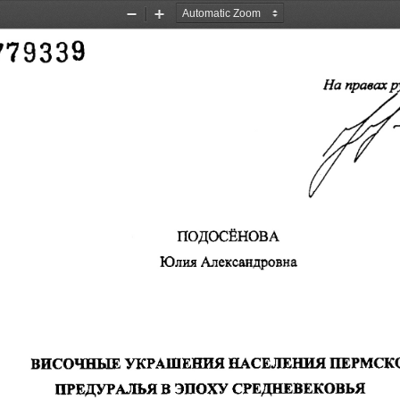
Zoom
Zoom
Out
In
779339 
На 
правах 
р
ПОДОС:~НОВА 
Юлия 
Александровна 
ВИСОЧНЫЕ 
УКРАШЕНИЯ 
НАСЕЛЕIПIЯ 
ПЕРМСК
ПРЕДУРАЛЪЯ 
В 
ЭПОХУ 
СРЕДНЕВЕКОВЬЯ 