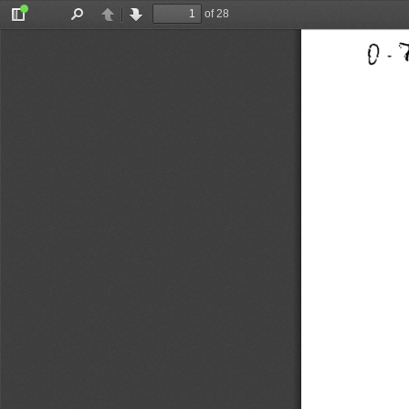
of 28
Toggle
Find
Previous
Next
Sidebar
0-