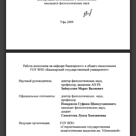
кандидата 
филологических 
наук 
2009 
Уфа 
Работа 
выполнена 
на 
кафедре 
башкирского 
и 
общего 
языкознания 
ГОУ 
ВПО 
«Башкирский 
государственный 
университет>> 
доктор 
филологических 
наук, 
Научный 
руководитель: 
профессор, 
академик 
АН 
РБ 
Зайнуллнн 
Марат 
Валиевнч 
Официальные 
оппоненты: 
доктор 
филологических 
наук, 
профессор 
Поварнсов
_ 
Суфиян 
Шамсутдннович; 
кандидат 
филологических 
наук, 
доцент 
Самситова 
Луиза 
Хамзиновна 
ГОУВПО 
Ведущая 
организация: 
«Стерлитамакская 
государственная 
педагогическая 
академия 
им. 
З.Биишевой» 