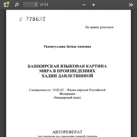
of 24
Toggle
Find
Zoom
Zoom
Too
Sidebar
Out
In
На 
правах 
рукописи 
Рахматуллина 
Загида 
Аюповна 
БАШКИРСКАЯ 
ЯЗЫКОВАЯ 
КАРТИНА 
МИРА 
В 
ПРОИЗВЕДЕНИЯХ 
ХАДИИ 
ДАВЛЕТШИНОЙ 
10
.02.02 
-
Специальность
: 
Языки 
народов 
Российской 
Федерации 
(башкирский 
язык) 
АВТОРЕФЕРАТ 
диссертации 
на 
соискание 
ученой 
степени 