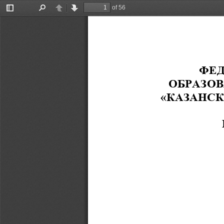
of 56
Toggle
Find
Previous
Next
Sidebar
ФЕД
ОБРАЗО
«КАЗАНСК