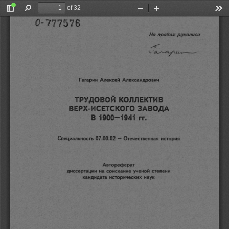
of 32
Toggle
Find
Zoom
Zoom
Too
Q-777576 
Sidebar
Out
In
На 
правах 
рукописи 
Гагарин 
Алексей 
Александрович 
ТРУДОВОЙ 
КОЛЛЕКТИВ 
ВЕРХ-ИСЕТСКОГО 
ЗАВОДА 
1900-1941 
в 
гг. 
07 
.00.02 
-
Специальность 
Отечественная 
история 
Автореферат 
диссертации 
на 
соискание 
ученой 
степени 
кандидата 
исторических 
наук 