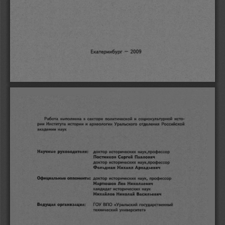
-
2009 
Екатеринбург 
Работа 
выполнена 
в 
секторе 
политической 
и 
социокультурной 
исто­
рии 
Института 
истории 
и 
археологии 
Уральского 
отделения 
Российской 
академии 
наук 
Научные 
руководители: 
доктор 
исторических 
наук.профессор 
Постников 
Сергей 
Павлович 
доктор 
исторических 
наук.профессор 
Фельдман 
Михаил 
Аркадьевич 
Официальные 
оппоненты: 
доктор 
исторических 
наук, 
профессор 
Мартюwов 
Лев 
Николаевич 
кандидат 
исторических 
наук 
Михайлов 
Николай 
Васильевич 
Ведущая 
организация: 
ГОУ 
ВПО 
«Уральский 
государственный 
технический 
университет~ 